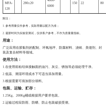
4000-
MFA-
280
±
20
150
22
80
6000
128
附注：
1.
参考用量仅作参考，实际用量以配方为准；
2.
凝胶时间为实验室测试，仅供客户参考，不作为质量量指标。
用途：
广泛应用在胶黏剂的配制、环氧地坪、防腐材料、浇铸、美缝剂、封
装及复合材料等领域。
使用方法：
1.在使用前粘结体接触面的油污、灰尘、锈蚀等必须处理干净。
2.低温、潮湿环境或水下可适当添加用量。
3.根据需要可填加部分填料。
包装、运输、贮存：
1.25Kg、200Kg桶或根据用户要求包装。
2.运输过程应防雨、防晒、防止包装破损受潮。