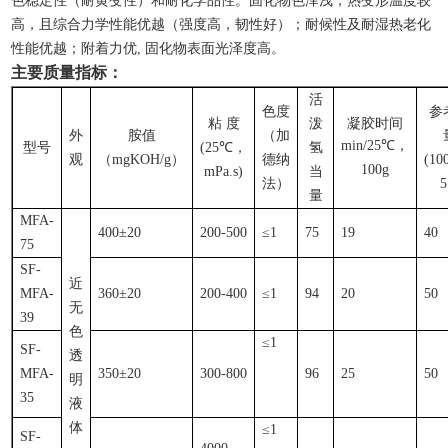
色稳定性（耐黄变性）和耐化学品性。固化物色泽浅，热变形温度较
高，且综合力学性能优越（强度高，韧性好）；耐候性及耐湿热老化
性能优越；附着力优
,
固化物表面光泽度高。
主要质量指标：
活
色度
参
粘 度
泼
凝胶时间
外
胺值
（加
m
in
/25℃，
型号
(25℃，
氢
观
（mgKOH/g）
德纳
(10
100g
mPa.s)
当
法）
5
量
MFA-
400
±20
200-500
≤1
75
19
40
75
SF-
近
MFA-
360±20
200-400
≤1
94
20
50
无
39
色
≤1
SF-
透
MFA-
350
±
20
300-800
96
25
5
0
明
35
液
体
≤1
SF-